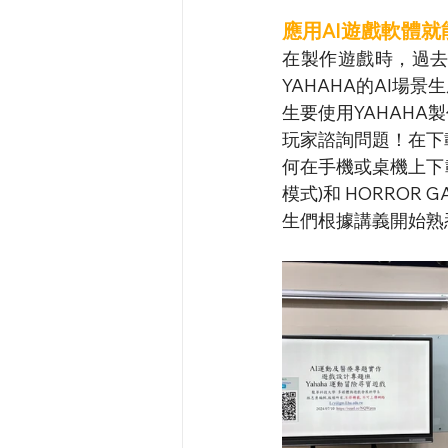
應用AI遊戲軟體就
在製作遊戲時，過
YAHAHA的AI
生要使用YAHAH
玩家諮詢問題！在下
何在手機或桌機上下載
模式)和 HORROR
生們根據講義開始熟悉