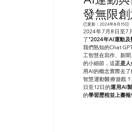
發無限創
已更新：
2024年8月15日
2024年7月8日
了
"2024年AI運
我們熟知的Chat G
工智慧在寫作、新聞
的小細節
，這
正是人
用AI的概念實際去
智慧運動醫療遊戲？
日至12日的
運用AI
的
學習歷程並上臺報