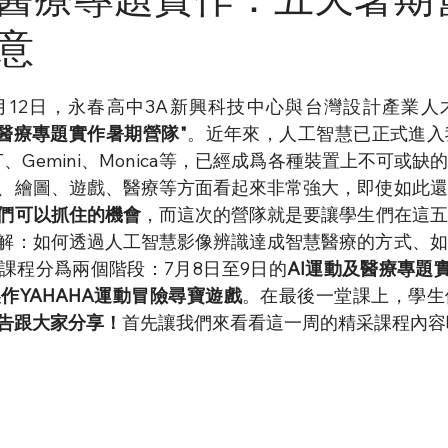
意
至7月12日，永春高中3A新興科技中心與台灣設計產業
動及醫療專題實作暑期營隊"
。近年來，人工智慧已正式進入
PT、Gemini、Monica等，已經成爲各種裝置上不可或
、繪圖、遊戲、醫療等方面看起來非常強大，即使如此還
們可以抓住的機會
，而這次的營隊就是要讓學生們在這五
了解：如何透過人工智慧影像辨識達成智慧醫療的方式、如
課程分爲兩個階段：7月8日至9日的
AI運動及醫療專題
製作YAHAHA運動冒險尋寶遊戲
。在最後一堂課上，學生
告跟大家分享！
首先讓我們來看看這一周的精采課程內容