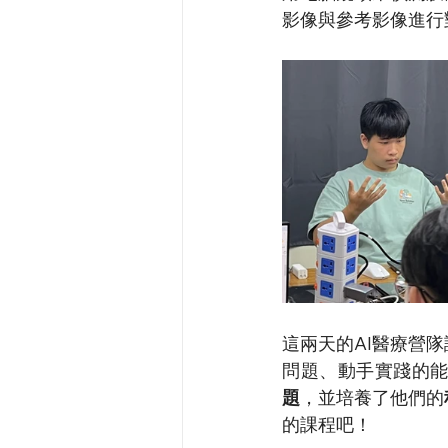
影像與參考影像進行
這兩天的
AI醫療營隊
問題、動手實踐的
題
，並培養了他們的
的課程吧！