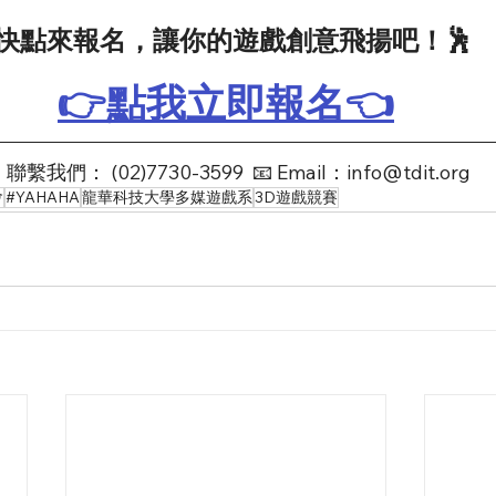
 快點來報名，讓你的遊戲創意飛揚吧！🕺 
👉
點我立即報名
👈
 聯繫我們： (02)7730-3599  📧 Email：info@tdit.org
會
#YAHAHA
龍華科技大學多媒遊戲系
3D遊戲競賽