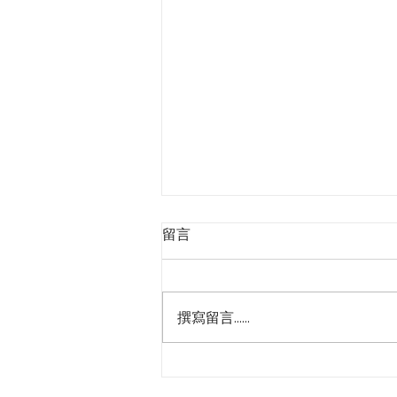
留言
撰寫留言......
🎉【2025國際首都創意藝術
文創大賽｜入圍名單公布 & 比