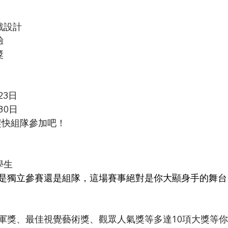
戲設計
驗
獎
23日
30日
趕快組隊參加吧！
學生
是獨立參賽還是組隊，這場賽事絕對是你大顯身手的舞台
軍獎、最佳視覺藝術獎、觀眾人氣獎等多達10項大獎等