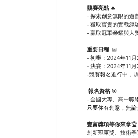
競賽亮點 
🔥
- 探索創意無限的遊
- 獲取寶貴的實戰經
- 贏取冠軍榮耀與大
重要日程  
📅
- 初審：2024年11月
- 決賽：2024年11月
-競賽報名進行中，
報名資格
 🎯
- 全國大專、高中職
只要你有創意，無論
豐富獎項等你來拿
🏆
創新冠軍獎、技術季