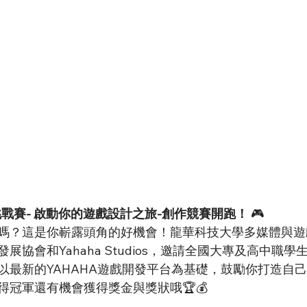
戰賽- 啟動你的遊戲設計之旅-創作競賽開跑！
 🎮
嗎？這是你嶄露頭角的好機會！龍華科技大學多媒體與遊
展協會和Yahaha Studios，邀請全國大專及高中職學
以最新的YAHAHA遊戲開發平台為基礎，鼓勵你打造自己的Pa
e！贏得冠軍還有機會獲得獎金與獎狀哦🏆💰