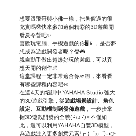
想要跟飛哥與小佛一樣，把暑假過的很
充實嗎🥸快來參加這個精彩的3D遊戲開
發夏令營吧✨
喜歡玩電腦、手機遊戲的你🖥️📱，是否夢
想成為遊戲開發者呢？🤓🎮
親自動手做出超爆好玩的遊戲，可以異
想天開的創作🌌
這堂課程一定非常適合你🫵🏻，來看看
有哪些課程內容吧👀
在這4天的培訓中,YAHAHA Studio 強大
的3D遊戲引擎，從
遊戲場景設計、角色
設定、互動機制到發佈遊戲，
一步步掌
握3D遊戲開發的全貌( •̀ ω •́ )✧不僅如
此，還可以利用YAHAHA自製3D模型，
為遊戲注入更多創意元素!┏ (゜ω゜)=👉