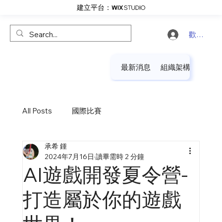
建立平台：
歡迎登入
最新消息
組織架構
協會
All Posts
國際比賽
承希 鍾
2024年7月16日
讀畢需時 2 分鐘
AI遊戲開發夏令營-
打造屬於你的遊戲